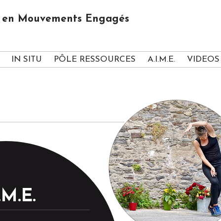
us en Mouvements Engagés
IN SITU
PÔLE RESSOURCES
A.I.M.E.
VIDEOS
.M.E.