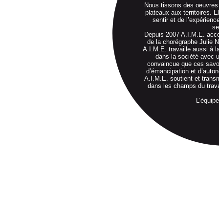
Nous tissons des oeuvres
plateaux aux territoires. 
sentir et de l’expérience
se
Depuis 2007 A.I.M.E. acco
de la chorégraphe Julie N
A.I.M.E. travaille aussi à 
dans la société avec u
convaincue que ces savoi
d’émancipation et d’auton
A.I.M.E. soutient et trans
dans les champs du travai
L’équipe