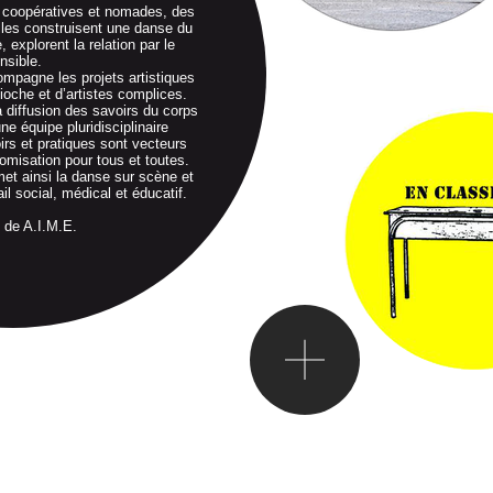
 coopératives et nomades, des
Elles construisent une danse du
, explorent la relation par le
nsible.
mpagne les projets artistiques
ioche et d’artistes complices.
la diffusion des savoirs du corps
ne équipe pluridisciplinaire
rs et pratiques sont vecteurs
omisation pour tous et toutes.
met ainsi la danse sur scène et
l social, médical et éducatif.
 de A.I.M.E.