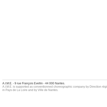
A.I.M.E. - 9 rue François Evellin - 44 000 Nantes.
A.I.M.E. is supported as conventionned choreographic company by Direction région
in Pays de La Loire and by Ville de Nantes.