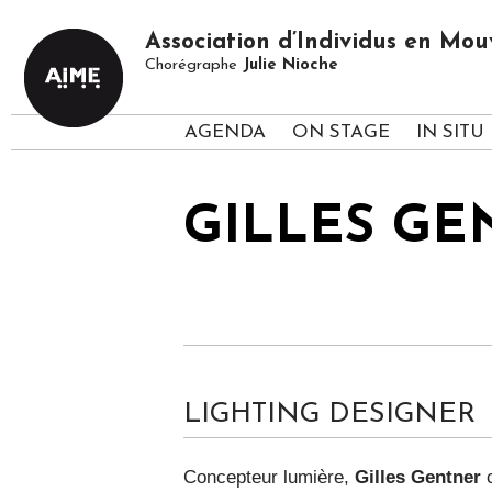
Association d’Individus en M
Chorégraphe
Julie Nioche
AGENDA
ON STAGE
IN SITU
GILLES GE
LIGHTING DESIGNER
Concepteur lumière,
Gilles Gentner
c