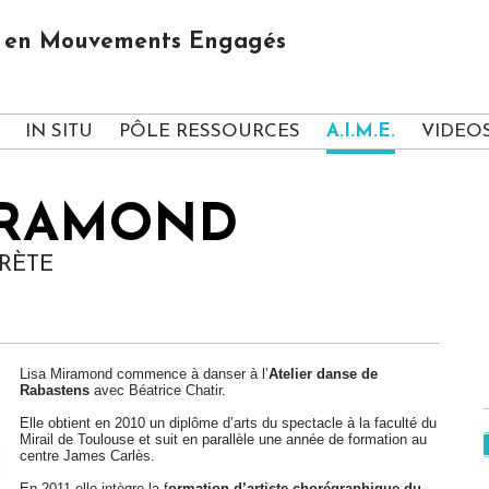
us en Mouvements Engagés
IN SITU
PÔLE RESSOURCES
A.I.M.E.
VIDEO
IRAMOND
RÈTE
Lisa Miramond commence à danser à l’
Atelier danse de
Rabastens
avec Béatrice Chatir.
Elle obtient en 2010 un diplôme d’arts du spectacle à la faculté du
Mirail de Toulouse et suit en parallèle une année de formation au
centre James Carlès.
En 2011 elle intègre la f
ormation d’artiste chorégraphique du